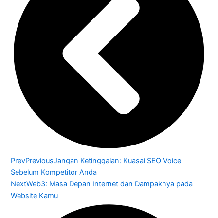
Prev
Previous
Jangan Ketinggalan: Kuasai SEO Voice
Sebelum Kompetitor Anda
Next
Web3: Masa Depan Internet dan Dampaknya pada
Website Kamu