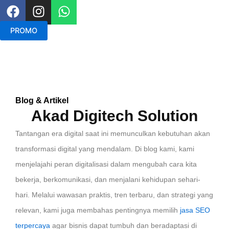
F
I
W
a
n
h
c
s
a
PROMO
e
t
t
b
a
s
o
g
a
o
r
p
k
a
p
Blog & Artikel
m
Akad Digitech Solution
Tantangan era digital saat ini memunculkan kebutuhan akan
transformasi digital yang mendalam. Di blog kami, kami
menjelajahi peran digitalisasi dalam mengubah cara kita
bekerja, berkomunikasi, dan menjalani kehidupan sehari-
hari. Melalui wawasan praktis, tren terbaru, dan strategi yang
relevan, kami juga membahas pentingnya memilih
jasa SEO
terpercaya
agar bisnis dapat tumbuh dan beradaptasi di