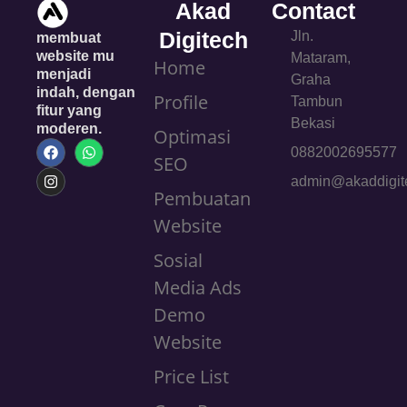
Akad
Contact
Digitech
Jln.
membuat
website mu
Mataram,
Home
menjadi
Graha
indah, dengan
Profile
Tambun
fitur yang
Bekasi
moderen.
Optimasi
F
I
W
0882002695577
a
n
h
SEO
c
s
a
admin@akaddigite
e
t
t
Pembuatan
b
a
s
o
g
a
Website
o
r
p
k
a
p
Sosial
m
Media Ads
Demo
Website
Price List