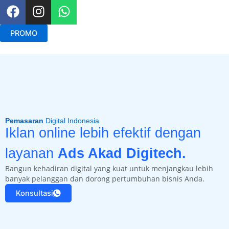
F
I
W
a
n
h
c
s
a
PROMO
e
t
t
b
a
s
o
g
a
o
r
p
k
a
p
m
Pemasaran
Digital Indonesia
Iklan online lebih efektif dengan
layanan
Ads Akad Digitech.
Bangun kehadiran digital yang kuat untuk menjangkau lebih
banyak pelanggan dan dorong pertumbuhan bisnis Anda.
Konsultasi