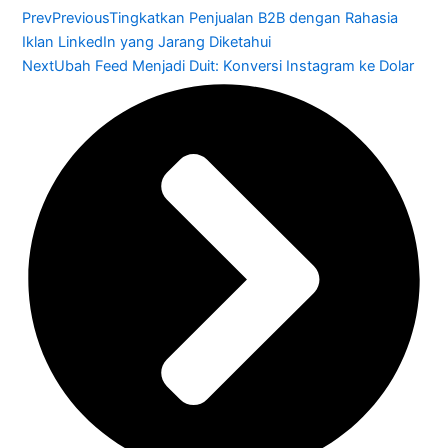
Prev
Previous
Tingkatkan Penjualan B2B dengan Rahasia
Iklan LinkedIn yang Jarang Diketahui
Next
Ubah Feed Menjadi Duit: Konversi Instagram ke Dolar