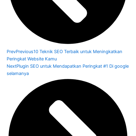
Prev
Previous
10 Teknik SEO Terbaik untuk Meningkatkan
Peringkat Website Kamu
Next
Plugin SEO untuk Mendapatkan Peringkat #1 Di google
selamanya