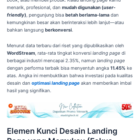
book
, atau membeli produk. Kalau
landing page
kamu
menarik, profesional, dan
mudah digunakan (
user-
friendly
)
, pengunjung bisa
betah berlama-lama
dan
kemungkinan besar akan berinteraksi lebih lanjut—atau
bahkan langsung
berkonversi
.
Menurut data terbaru dari riset yang dipublikasikan oleh
WordStream
, rata-rata tingkat konversi
landing page
di
berbagai industri mencapai 2.35%, namun
landing page
dengan performa terbaik bisa menyentuh angka
11.45%
ke
atas. Angka ini membuktikan bahwa investasi pada kualitas
desain dan
optimasi
landing page
akan memberikan imbal
hasil yang signifikan.
Elemen Kunci Desain Landing