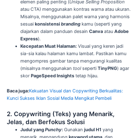
elemen paling penting (
Unique Selling Proposition
atau CTA) menggunakan kontras warna atau ukuran.
Misalnya, menggunakan palet warna yang harmonis
sesuai
konsistensi
branding
kamu (seperti yang
diajarkan dalam panduan desain
Canva
atau
Adobe
Express
).
Kecepatan Muat Halaman:
Visual yang keren jadi
sia-sia kalau halaman kamu lambat. Pastikan kamu
mengompres gambar tanpa mengurangi kualitas
(misalnya menggunakan
tool
seperti
TinyPNG
) agar
skor
PageSpeed Insights
tetap hijau.
Baca juga:
Kekuatan Visual dan Copywriting Berkualitas:
Kunci Sukses Iklan Sosial Media Mengikat Pembeli
2. Copywriting (Teks) yang Menarik,
Jelas, dan Berfokus Solusi
Judul yang
Punchy
:
Gunakan
judul H1
yang
menarik, mengandung
keyword utama
, dan