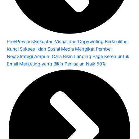
Prev
Previous
Kekuatan Visual dan Copywriting Berkualitas:
Kunci Sukses Iklan Sosial Media Mengikat Pembeli
Next
Strategi Ampuh: Cara Bikin Landing Page Keren untuk
Email Marketing yang Bikin Penjualan Naik 50%