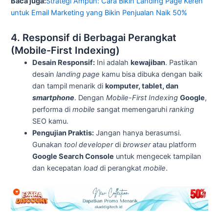
Baca juga:
Strategi Ampuh: Cara Bikin Landing Page Keren
untuk Email Marketing yang Bikin Penjualan Naik 50%
4. Responsif di Berbagai Perangkat
(Mobile-First Indexing)
Desain Responsif:
Ini adalah
kewajiban
. Pastikan
desain
landing page
kamu bisa dibuka dengan baik
dan tampil menarik di
komputer, tablet, dan
smartphone
. Dengan
Mobile-First Indexing
Google
,
performa di
mobile
sangat memengaruhi
ranking
SEO kamu.
Pengujian Praktis:
Jangan hanya berasumsi.
Gunakan
tool developer
di
browser
atau platform
Google Search Console
untuk mengecek tampilan
dan kecepatan
load
di perangkat
mobile
.