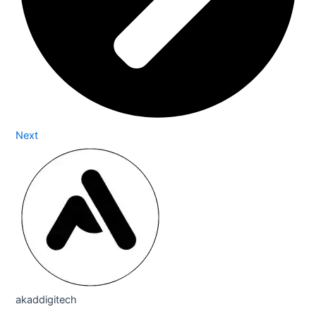
Next
akaddigitech