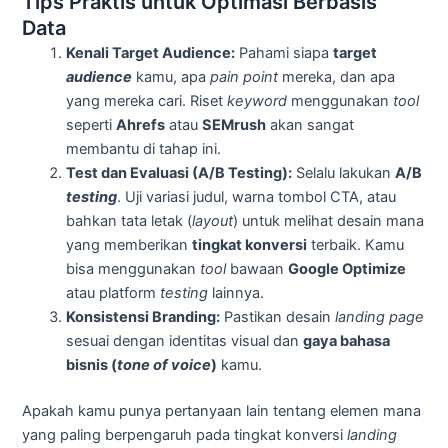
Tips Praktis untuk Optimasi Berbasis
Data
Kenali Target Audience:
Pahami siapa
target
audience
kamu, apa
pain point
mereka, dan apa
yang mereka cari. Riset
keyword
menggunakan
tool
seperti
Ahrefs
atau
SEMrush
akan sangat
membantu di tahap ini.
Test dan Evaluasi (A/B Testing):
Selalu lakukan
A/B
testing
. Uji variasi judul, warna tombol CTA, atau
bahkan tata letak (
layout
) untuk melihat desain mana
yang memberikan
tingkat konversi
terbaik. Kamu
bisa menggunakan
tool
bawaan
Google Optimize
atau platform
testing
lainnya.
Konsistensi Branding:
Pastikan desain
landing page
sesuai dengan identitas visual dan
gaya bahasa
bisnis (
tone of voice
)
kamu.
Apakah kamu punya pertanyaan lain tentang elemen mana
yang paling berpengaruh pada tingkat konversi
landing